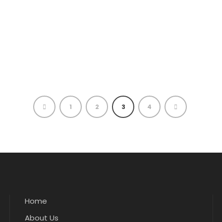
1
2
3
4
Home
About Us