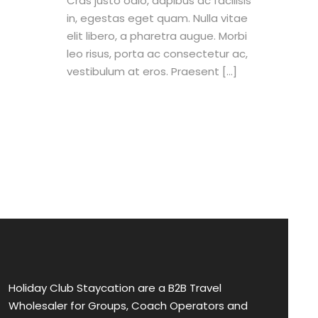
Cras justo odio, dapibus ac facilisis
in, egestas eget quam. Nulla vitae
elit libero, a pharetra augue. Morbi
leo risus, porta ac consectetur ac,
vestibulum at eros. Praesent […]
Holiday Club Staycation are a B2B Travel
Wholesaler for Groups, Coach Operators and