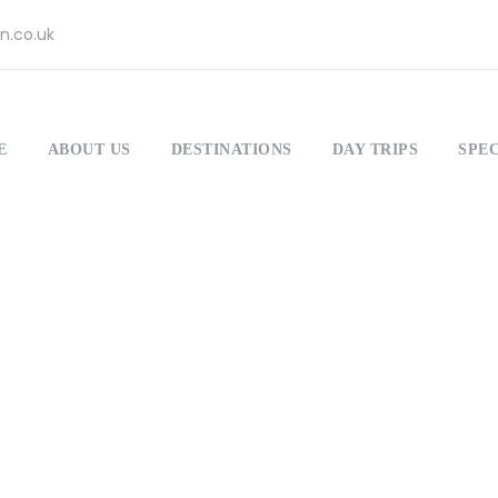
n.co.uk
E
ABOUT US
DESTINATIONS
DAY TRIPS
SPEC
lio Left Large Th